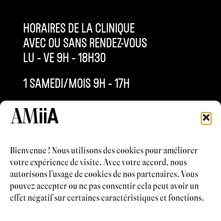
HORAIRES DE LA CLINIQUE
AVEC OU SANS RENDEZ-VOUS
LU – VE 9H – 18H30
1 SAMEDI/MOIS 9H – 17H
INFO@AMIIACLINIQUE.CH
+4121 577 63 53
Bienvenue ! Nous utilisons des cookies pour améliorer
votre expérience de visite. Avec votre accord, nous
autorisons l'usage de cookies de nos partenaires. Vous
pouvez accepter ou ne pas consentir cela peut avoir un
CHIRURGIE ESTHÉTIQUE
effet négatif sur certaines caractéristiques et fonctions.
MÉDECINE ESTHÉTIQUE
CABINET MÉDICAL