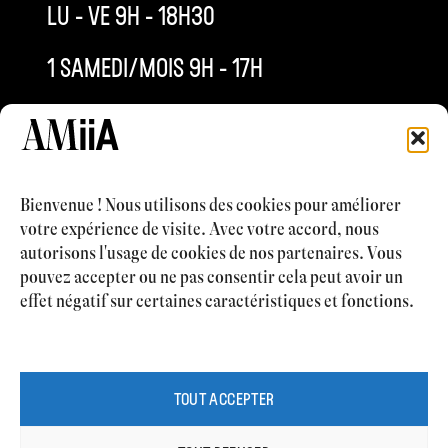
LU – VE 9H – 18H30
1 SAMEDI/MOIS 9H – 17H
INFO@AMIIACLINIQUE.CH
+4121 577 63 53
Bienvenue ! Nous utilisons des cookies pour améliorer
votre expérience de visite. Avec votre accord, nous
autorisons l'usage de cookies de nos partenaires. Vous
pouvez accepter ou ne pas consentir cela peut avoir un
CHIRURGIE ESTHÉTIQUE
effet négatif sur certaines caractéristiques et fonctions.
MÉDECINE ESTHÉTIQUE
CABINET MÉDICAL
CONTACT
TOUT ACCEPTER