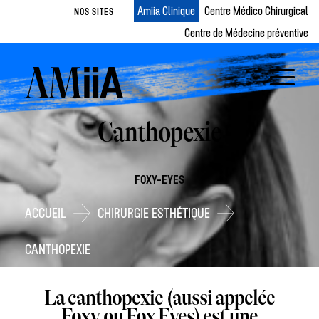
Amiia Clinique
Centre Médico Chirurgical
NOS SITES
Centre de Médecine préventive
Canthopexie
FOXY-EYES
ACCUEIL
CHIRURGIE ESTHÉTIQUE
CANTHOPEXIE
La canthopexie (aussi appelée
Foxy ou Fox Eyes) est une