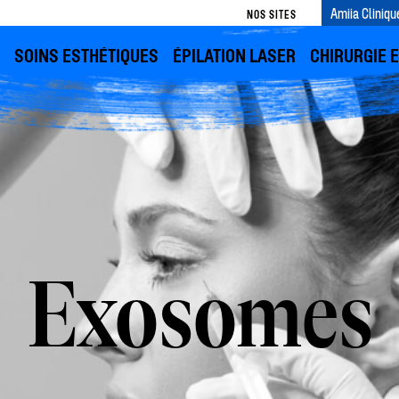
Amiia Cliniqu
NOS SITES
SOINS ESTHÉTIQUES
ÉPILATION LASER
CHIRURGIE 
Exosomes