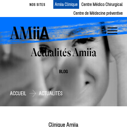
Amiia Clinique
Centre Médico Chirurgical
NOS SITES
Centre de Médecine préventive
Actualités Amiia
BLOG
ACCUEIL
ACTUALITÉS
Clinique Amiia