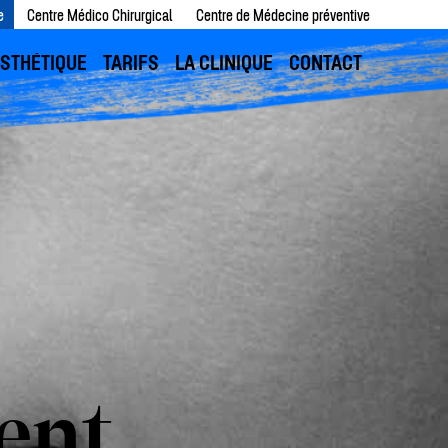
e
Centre Médico Chirurgical
Centre de Médecine préventive
ESTHÉTIQUE
TARIFS
LA CLINIQUE
CONTACT
ent