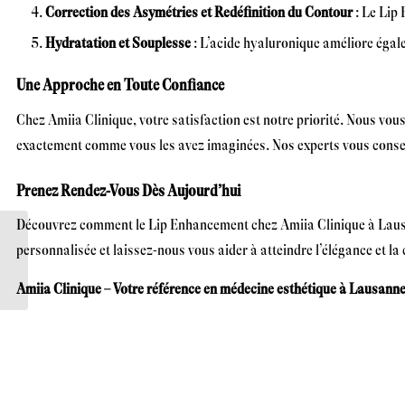
Correction des Asymétries et Redéfinition du Contour
: Le Lip 
Hydratation et Souplesse
: L’acide hyaluronique améliore égale
Une Approche en Toute Confiance
Chez Amiia Clinique, votre satisfaction est notre priorité. Nous vou
exactement comme vous les avez imaginées. Nos experts vous conseille
Prenez Rendez-Vous Dès Aujourd’hui
Découvrez comment le Lip Enhancement chez Amiia Clinique à Lausan
personnalisée et laissez-nous vous aider à atteindre l’élégance et la
Traitement Lanluma
Amiia Clinique – Votre référence en médecine esthétique à Lausanne