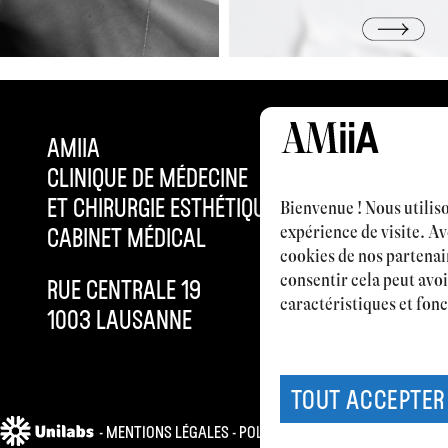
AMIIA
HORAIRES DE
CLINIQUE DE MÉDECINE
AVEC OU SA
ET CHIRURGIE ESTHÉTIQUE,
LU – VE 9H –
Bienvenue ! Nous utilis
expérience de visite. Av
CABINET MÉDICAL
1 SAMEDI/MO
cookies de nos partenai
consentir cela peut avoi
RUE CENTRALE 19
caractéristiques et fonc
INFO@AMIIA
1003 LAUSANNE
+4121 577 6
TOUT ACCEPTER
-
MENTIONS LÉGALES
-
POLITIQUE DE CONFIDENTIALITÉ
- 