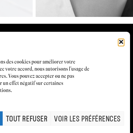
 LA CLINIQUE
CHIRURGIE ESTHÉTIQUE
NS RENDEZ-VOUS
MÉDECINE ESTHÉTIQUE
 18H30
CABINET MÉDICAL
ons des cookies pour améliorer votre
ec votre accord, nous autorisons l'usage de
CONTACT
IS 9H – 17H
res. Vous pouvez accepter ou ne pas
r un effet négatif sur certaines
tions.
CLINIQUE.CH
3 53
TOUT REFUSER
VOIR LES PRÉFÉRENCES
PRENDRE RDV
© CLINIQUE AMIIA, 2023