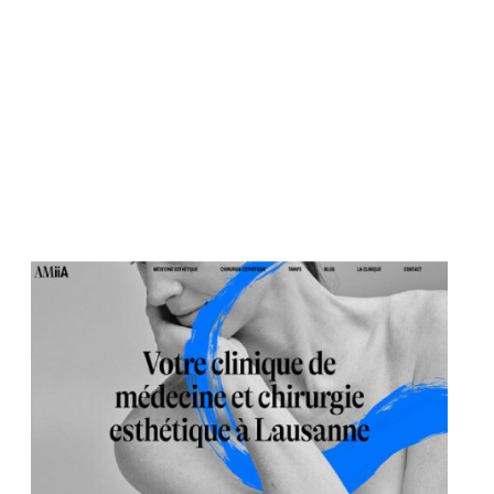
Votre cl
chir