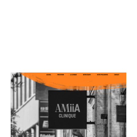
inique de mé
urgie esthéti