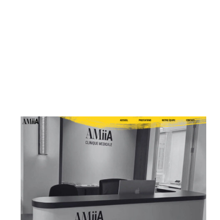
decine et
que à