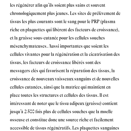
les régénérer afin qu’ils soient plus sains et souvent
chronologiquement plus jeunes. Les sites de prélèvement de
tissus les plus courants sont le sang pour le PRP (plasma
riche en plaquettes qui libèrent des facteurs de croissance),
et la graisse sous-cutanée pour les cellules souches
mésenchymateuses. Aussi importantes que soient les
cellules vivantes pour la régénération et la cicatrisation des
tissus, les facteurs de croissance libérés sont des
messagers clés qui favorisent la réparation des tissus, la
croissance de nouveaux vaisseaux sanguins et de nouvelles
cellules cutanées, ainsi que la matrice qui maintient en
place toutes les structures et cellules des tissus. Il est
intéressant de noter que le tissu adipeux (graisse) contient
jusqu’à 2 500 fois plus de cellules souches que la moelle
osseuse et constitue donc une source riche et facilement
accessible de tissus régénératifs. Les plaquettes sanguines