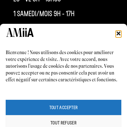
1 SAMEDI/MOIS 9H – 17H
INFO@AMIIACLINIQUE.CH
+4121 577 63 53
Bienvenue ! Nous utilisons des cookies pour améliorer
votre expérience de visite. Avec votre accord, nous
autorisons l'usage de cookies de nos partenaires. Vous
pouvez accepter ou ne pas consentir cela peut avoir un
CHIRURGIE ESTHÉTIQUE
effet négatif sur certaines caractéristiques et fonctions.
MÉDECINE ESTHÉTIQUE
CABINET MÉDICAL
CONTACT
TOUT ACCEPTER
TOUT REFUSER