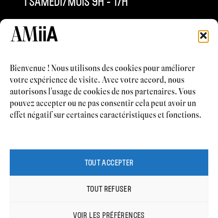
1 SAMEDI/MOIS 9H – 17H
INFO@AMIIACLINIQUE.CH
+4121 577 63 53
Bienvenue ! Nous utilisons des cookies pour améliorer
votre expérience de visite. Avec votre accord, nous
autorisons l'usage de cookies de nos partenaires. Vous
pouvez accepter ou ne pas consentir cela peut avoir un
CHIRURGIE ESTHÉTIQUE
effet négatif sur certaines caractéristiques et fonctions.
MÉDECINE ESTHÉTIQUE
CABINET MÉDICAL
CONTACT
TOUT ACCEPTER
TOUT REFUSER
VOIR LES PRÉFÉRENCES
EN PARTENARIAT AVEC
-
MENTIONS LÉGALES
-
POLITIQUE
PRENDRE RDV