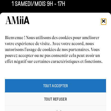
1 SAMEDI/MOIS 9H – 17H
INFO@AMIIACLINIQUE.CH
+4121 577 63 53
Bienvenue ! Nous utilisons des cookies pour améliorer
votre expérience de visite. Avec votre accord, nous
autorisons l'usage de cookies de nos partenaires. Vous
pouvez accepter ou ne pas consentir cela peut avoir un
CHIRURGIE ESTHÉTIQUE
effet négatif sur certaines caractéristiques et fonctions.
MÉDECINE ESTHÉTIQUE
CABINET MÉDICAL
CONTACT
TOUT ACCEPTER
TOUT REFUSER