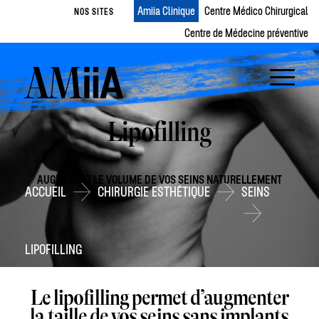
Amiia Clinique
Centre Médico Chirurgical
NOS SITES
Centre de Médecine préventive
Lipofilling
AUGMENTEZ LE VOLUME DE VOS SEINS NATURELLEMENT
ACCUEIL
CHIRURGIE ESTHÉTIQUE
SEINS
LIPOFILLING
Le lipofilling permet d’augmenter
la taille de vos seins sans implants